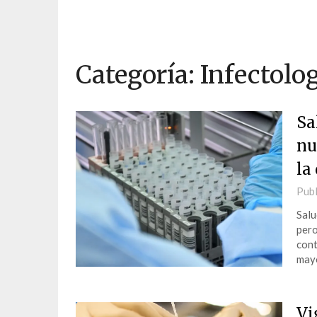
Categoría:
Infectolo
Sa
nu
la
Publ
Salu
pero
cont
mayo
Vi