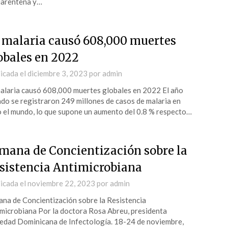
uarentena y…
 malaria causó 608,000 muertes
obales en 2022
icada el
diciembre 3, 2023
por
admin
alaria causó 608,000 muertes globales en 2022 El año
do se registraron 249 millones de casos de malaria en
 el mundo, lo que supone un aumento del 0.8 % respecto…
mana de Concientización sobre la
sistencia Antimicrobiana
icada el
noviembre 22, 2023
por
admin
na de Concientización sobre la Resistencia
microbiana Por la doctora Rosa Abreu, presidenta
edad Dominicana de Infectología. 18-24 de noviembre,