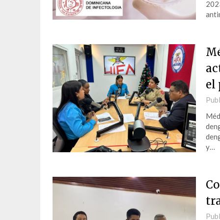
2023
anti
Mé
ac
el
Publ
Médi
deng
deng
y…
Co
tr
Publ