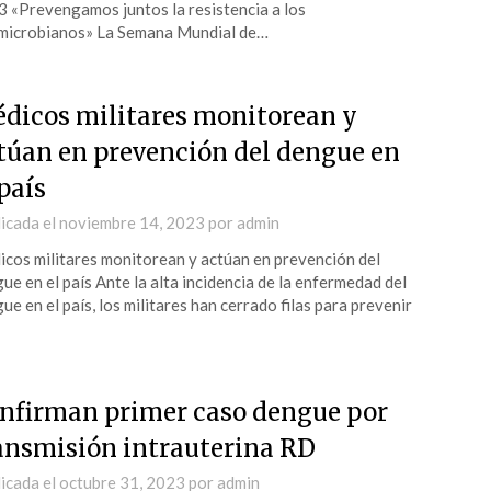
 «Prevengamos juntos la resistencia a los
microbianos» La Semana Mundial de…
dicos militares monitorean y
túan en prevención del dengue en
 país
icada el
noviembre 14, 2023
por
admin
cos militares monitorean y actúan en prevención del
ue en el país Ante la alta incidencia de la enfermedad del
ue en el país, los militares han cerrado filas para prevenir
nfirman primer caso dengue por
ansmisión intrauterina RD
icada el
octubre 31, 2023
por
admin