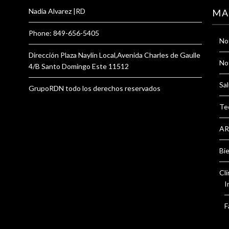
Nadia Alvarez |RD
MA
Phone: 849-656-5405
Not
Dirección Plaza Naylin Local,Avenida Charles de Gaulle
Not
4/B Santo Domingo Este 11512
Sal
GrupoRDN todo los derechos reservados
Te
AR
Bi
Clí
I
F