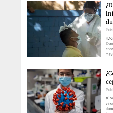
¿D
in
du
Publ
¿Dón
Domi
conc
mayo
¿C
ce
Publ
¿Cov
viru
dond