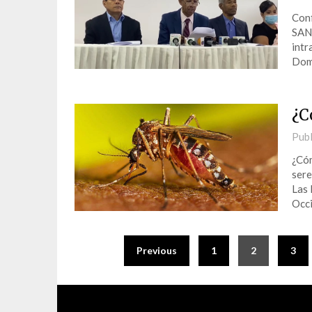
Conf
SAN
intr
Domi
¿C
Publ
¿Cóm
sere
Las 
Occi
Previous
1
2
3