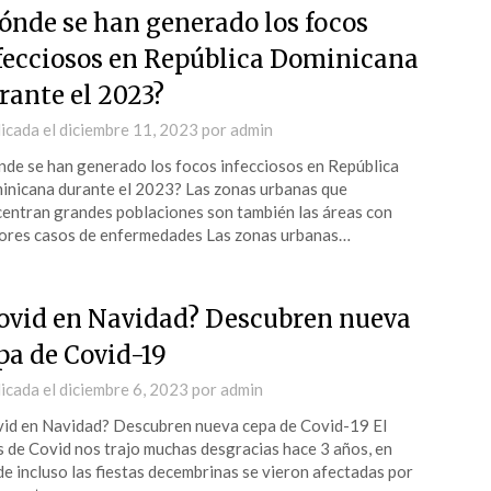
ónde se han generado los focos
fecciosos en República Dominicana
rante el 2023?
icada el
diciembre 11, 2023
por
admin
de se han generado los focos infecciosos en República
nicana durante el 2023? Las zonas urbanas que
entran grandes poblaciones son también las áreas con
res casos de enfermedades Las zonas urbanas…
ovid en Navidad? Descubren nueva
pa de Covid-19
icada el
diciembre 6, 2023
por
admin
id en Navidad? Descubren nueva cepa de Covid-19 El
s de Covid nos trajo muchas desgracias hace 3 años, en
e incluso las fiestas decembrinas se vieron afectadas por