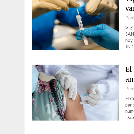
va
Publ
Vigi
SAN
hoy 
JN.1
El
am
Publ
El C
pand
nume
Dato