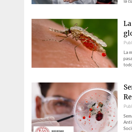
la c
La
gl
Publ
La m
pasa
todo
Se
Re
Publ
Sema
Anti
Soci