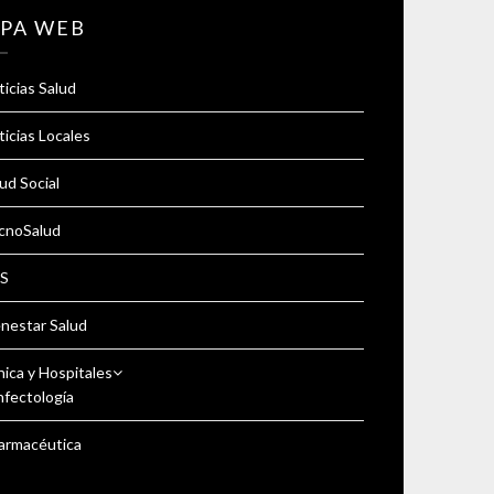
PA WEB
icias Salud
icias Locales
ud Social
cnoSalud
S
enestar Salud
nica y Hospitales
nfectología
armacéutica