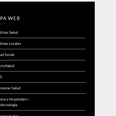
PA WEB
icias Salud
icias Locales
ud Social
cnoSalud
S
enestar Salud
nica y Hospitales
nfectología
armacéutica