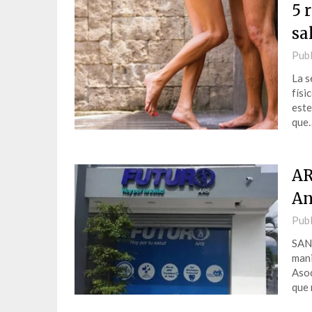
5 
sa
Publ
La s
físi
este
que
AR
An
Publ
SAN
mani
Asoc
que 