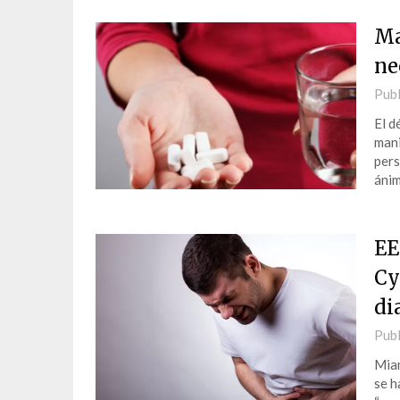
Ma
ne
Publ
El d
mani
pers
ánim
EE
Cy
di
Publ
Miam
se h