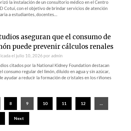
rizó la instalación de un consultorio médico en el Centro
 Cotuí, con el objetivo de brindar servicios de atención
aria a estudiantes, docentes…
tudios aseguran que el consumo de
món puede prevenir cálculos renales
icada el
julio 10, 2026
por
admin
dios citados por la National Kidney Foundation destacan
el consumo regular del limón, diluido en agua y sin azúcar,
e ayudar a reducir la formación de cristales en los riñones
8
9
10
11
12
…
Next