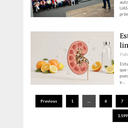
auto
UASD
prim
Es
li
Publ
Estu
que 
pued
y…
Previous
1
…
6
7
1.599