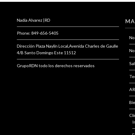
Nadia Alvarez |RD
MA
Phone: 849-656-5405
Not
Dirección Plaza Naylin Local,Avenida Charles de Gaulle
Not
4/B Santo Domingo Este 11512
Sal
GrupoRDN todo los derechos reservados
Te
AR
Bi
Clí
I
F