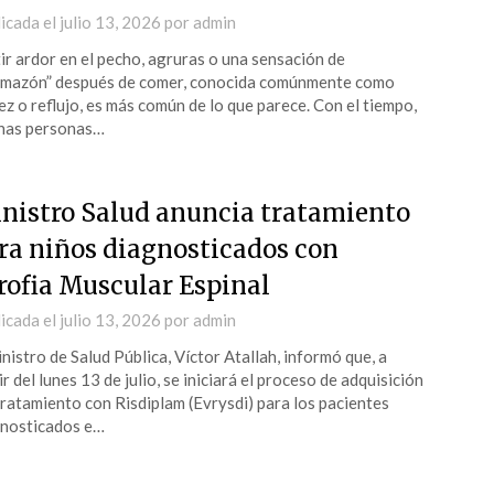
icada el
julio 13, 2026
por
admin
ir ardor en el pecho, agruras o una sensación de
mazón” después de comer, conocida comúnmente como
ez o reflujo, es más común de lo que parece. Con el tiempo,
has personas…
nistro Salud anuncia tratamiento
ra niños diagnosticados con
rofia Muscular Espinal
icada el
julio 13, 2026
por
admin
inistro de Salud Pública, Víctor Atallah, informó que, a
ir del lunes 13 de julio, se iniciará el proceso de adquisición
tratamiento con Risdiplam (Evrysdi) para los pacientes
nosticados e…