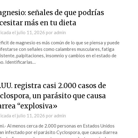
gnesio: señales de que podrías
cesitar más en tu dieta
icada el
julio 11, 2026
por
admin
éficit de magnesio es más común de lo que se piensa y puede
festarse con señales como calambres musculares, fatiga
istente, palpitaciones, insomnio y cambios en el estado de
o. Identificarlas…
.UU. registra casi 2.000 casos de
clospora, un parásito que causa
arrea “explosiva»
icada el
julio 11, 2026
por
admin
i.- Al menos cerca de 2.000 personas en Estados Unidos
an infectado por el parásito Cyclospora, que causa diarrea