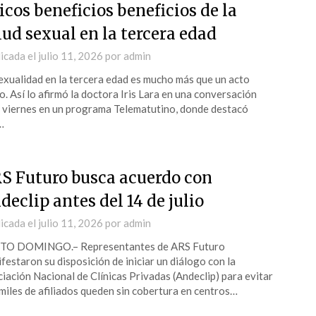
ricos beneficios beneficios de la
lud sexual en la tercera edad
icada el
julio 11, 2026
por
admin
exualidad en la tercera edad es mucho más que un acto
co. Así lo afirmó la doctora Iris Lara en una conversación
 viernes en un programa Telematutino, donde destacó
…
S Futuro busca acuerdo con
declip antes del 14 de julio
icada el
julio 11, 2026
por
admin
TO DOMINGO.– Representantes de ARS Futuro
festaron su disposición de iniciar un diálogo con la
iación Nacional de Clínicas Privadas (Andeclip) para evitar
miles de afiliados queden sin cobertura en centros…