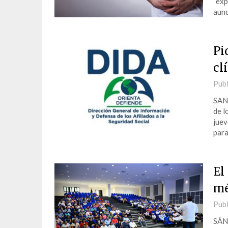
“exp
aunq
Pi
cl
Publ
SAN
de l
juev
para
El
mé
Publ
SÁNC