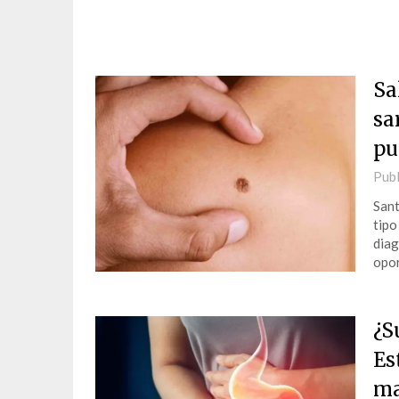
Sa
sa
pu
Publ
Sant
tipo
diag
opor
¿S
Es
ma