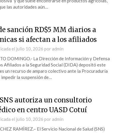
losiva” y que suele encontrarse en productos agrícolas,
ue las autoridades aún…
de sanción RD$5 MM diarios a
ínicas si afectan a los afiliados
icada el
julio 10, 2026
por
admin
TO DOMINGO.- La Dirección de Información y Defensa
os Afiliados a la Seguridad Social (DIDA) depositó este
es un recurso de amparo colectivo ante la Procuraduría
 impedir la suspensión de…
 SNS autoriza un consultorio
dico en centro UASD Cotuí
icada el
julio 10, 2026
por
admin
HEZ RAMÍREZ.– El Servicio Nacional de Salud (SNS)