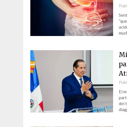
Publ
Sent
“que
acid
muc
Mi
pa
At
Publ
El m
part
del 
diag