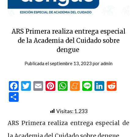
ARS Primera realiza entrega especial
de la Academia del Cuidado sobre
dengue
Publicada el
septiembre 13, 2023
por
admin
Facebook
Twitter
Email
Pinterest
WhatsApp
Meneame
Line
LinkedI
Redd
Compartir
Visitas:
1.233
ARS Primera realiza entrega especial de
la Academia del Cuidado sobre dengue