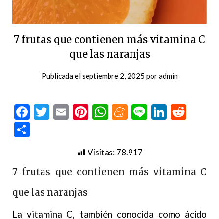
7 frutas que contienen más vitamina C
que las naranjas
Publicada el
septiembre 2, 2025
por
admin
Facebook
Twitter
Email
Pinterest
WhatsApp
Meneame
Line
LinkedI
Redd
Compartir
Visitas:
78.917
7 frutas que contienen más vitamina C
que las naranjas
La vitamina C, también conocida como ácido