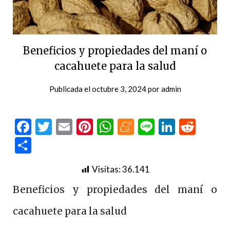
Beneficios y propiedades del maní o
cacahuete para la salud
Publicada el
octubre 3, 2024
por
admin
Facebook
Twitter
Email
Pinterest
WhatsApp
Meneame
Line
LinkedI
Redd
Compartir
Visitas:
36.141
Beneficios y propiedades del maní o
cacahuete para la salud