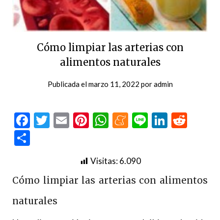
Cómo limpiar las arterias con
alimentos naturales
Publicada el
marzo 11, 2022
por
admin
Facebook
Twitter
Email
Pinterest
WhatsApp
Meneame
Line
LinkedI
Redd
Compartir
Visitas:
6.090
Cómo limpiar las arterias con alimentos
naturales