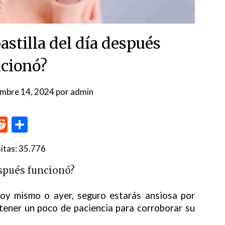
astilla del día después
cionó?
embre 14, 2024
por
admin
p
me
inkedIn
Reddit
Compartir
itas:
35.776
espués funcionó?
 hoy mismo o ayer, seguro estarás ansiosa por
 tener un poco de paciencia para corroborar su