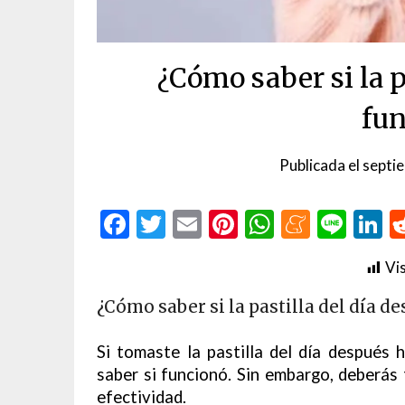
¿Cómo saber si la p
fun
Publicada el
septi
Facebook
Twitter
Email
Pinterest
WhatsAp
Menea
Line
L
Vis
¿Cómo saber si la pastilla del día d
Si tomaste la pastilla del día después
saber si funcionó. Sin embargo, deberás
efectividad.