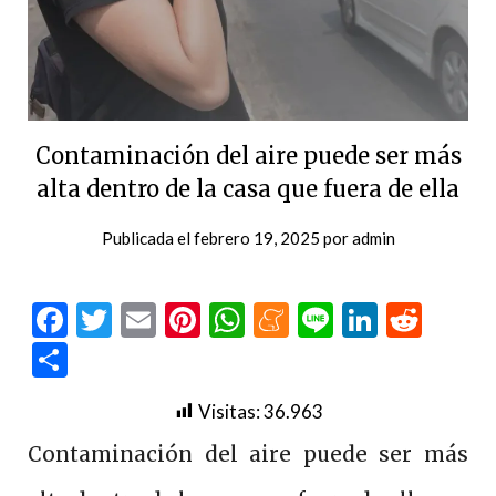
Contaminación del aire puede ser más
alta dentro de la casa que fuera de ella
Publicada el
febrero 19, 2025
por
admin
Facebook
Twitter
Email
Pinterest
WhatsApp
Meneame
Line
LinkedI
Redd
Compartir
Visitas:
36.963
Contaminación del aire puede ser más