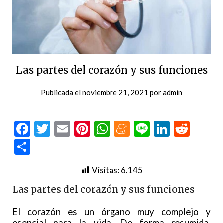
Las partes del corazón y sus funciones
Publicada el
noviembre 21, 2021
por
admin
Facebook
Twitter
Email
Pinterest
WhatsApp
Meneame
Line
LinkedI
Redd
Compartir
Visitas:
6.145
Las partes del corazón y sus funciones
El corazón es un órgano muy complejo y
esencial para la vida. De forma resumida,