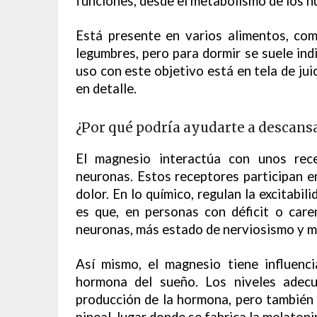
funciones, desde el metabolismo de los hu
Está presente en varios alimentos, com
legumbres, pero para dormir se suele in
uso con este objetivo está en tela de jui
en detalle.
¿Por qué podría ayudarte a descan
El magnesio interactúa con unos re
neuronas. Estos receptores participan en
dolor. En lo químico, regulan la excitabil
es que, en personas con déficit o care
neuronas, más estado de nerviosismo y me
Así mismo, el magnesio tiene influenci
hormona del sueño. Los niveles adecu
producción de la hormona, pero también 
pineal, lugar donde se fabrica la melatoni