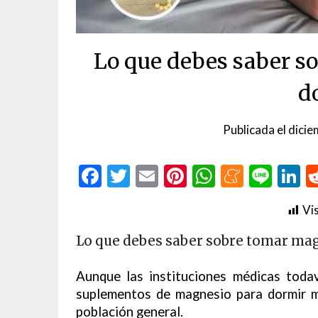
Lo que debes saber s
d
Publicada el
dicie
Facebook
Twitter
Email
Pinterest
WhatsAp
Menea
Line
L
Vis
Lo que debes saber sobre tomar ma
Aunque las instituciones médicas tod
suplementos de magnesio para dormir m
población general.