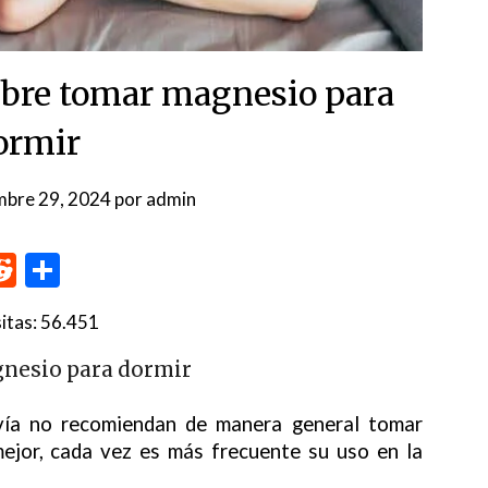
obre tomar magnesio para
ormir
mbre 29, 2024
por
admin
p
me
inkedIn
Reddit
Compartir
itas:
56.451
gnesio para dormir
avía no recomiendan de manera general tomar
ejor, cada vez es más frecuente su uso en la