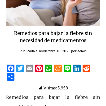
Remedios para bajar la fiebre sin
necesidad de medicamentos
Publicada el
noviembre 18, 2023
por
admin
Facebook
Twitter
Email
Pinterest
WhatsApp
Meneame
Line
LinkedI
Redd
Compartir
Visitas:
5.958
Remedios para bajar la fiebre sin