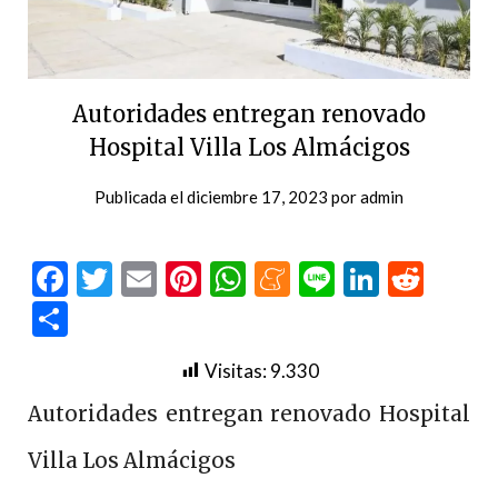
Autoridades entregan renovado
Hospital Villa Los Almácigos
Publicada el
diciembre 17, 2023
por
admin
Facebook
Twitter
Email
Pinterest
WhatsApp
Meneame
Line
LinkedI
Redd
Compartir
Visitas:
9.330
Autoridades entregan renovado Hospital
Villa Los Almácigos