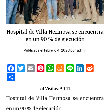
Hospital de Villa Hermosa se encuentra
en un 90 % de ejecución
Publicada el
febrero 4, 2023
por
admin
Facebook
Twitter
Email
Pinterest
WhatsApp
Meneame
Line
LinkedI
Redd
Compartir
Visitas:
9.141
Hospital de Villa Hermosa se encuentra
en un 90 % de ejecución