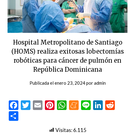
Hospital Metropolitano de Santiago
(HOMS) realiza exitosas lobectomías
robóticas para cáncer de pulmón en
República Dominicana
Publicada el
enero 23, 2024
por
admin
Facebook
Twitter
Email
Pinterest
WhatsApp
Meneame
Line
LinkedI
Redd
Compartir
Visitas:
6.115