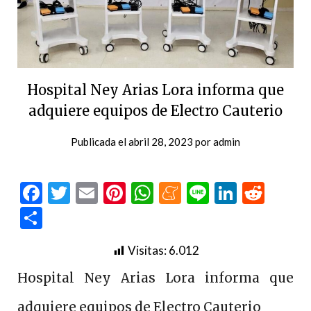
Hospital Ney Arias Lora informa que
adquiere equipos de Electro Cauterio
Publicada el
abril 28, 2023
por
admin
Facebook
Twitter
Email
Pinterest
WhatsApp
Meneame
Line
LinkedI
Redd
Compartir
Visitas:
6.012
Hospital Ney Arias Lora informa que
adquiere equipos de Electro Cauterio