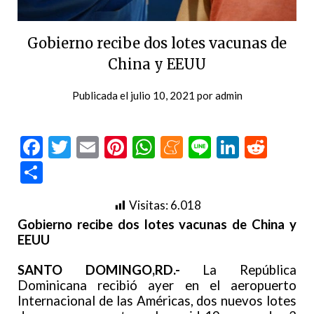
Gobierno recibe dos lotes vacunas de
China y EEUU
Publicada el
julio 10, 2021
por
admin
Facebook
Twitter
Email
Pinterest
WhatsApp
Meneame
Line
LinkedI
Redd
Compartir
Visitas:
6.018
Gobierno recibe dos lotes vacunas de China y
EEUU
SANTO DOMINGO,RD.-
La República
Dominicana recibió ayer en el aeropuerto
Internacional de las Américas, dos nuevos lotes