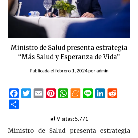
Ministro de Salud presenta estrategia
“Más Salud y Esperanza de Vida”
Publicada el
febrero 1, 2024
por
admin
Facebook
Twitter
Email
Pinterest
WhatsApp
Meneame
Line
LinkedI
Redd
Compartir
Visitas:
5.771
Ministro de Salud presenta estrategia