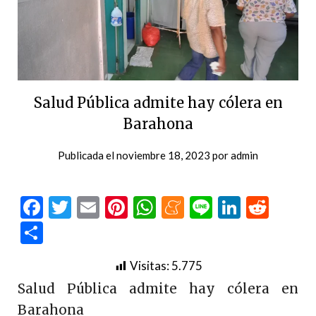
Salud Pública admite hay cólera en
Barahona
Publicada el
noviembre 18, 2023
por
admin
Facebook
Twitter
Email
Pinterest
WhatsApp
Meneame
Line
LinkedI
Redd
Compartir
Visitas:
5.775
Salud Pública admite hay cólera en
Barahona