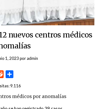
 12 nuevos centros médicos
nomalías
nio 1, 2023
por
admin
p
me
inkedIn
Reddit
Compartir
sitas:
9.116
entros médicos por anomalías
 año se han registrado 39 casos