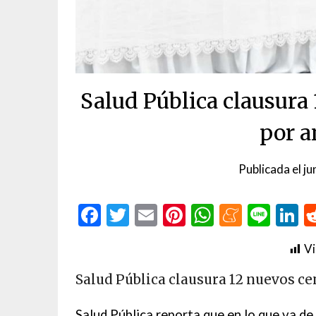
Salud Pública clausura
por a
Publicada el
ju
Facebook
Twitter
Email
Pinterest
WhatsAp
Menea
Line
L
Vi
Salud Pública clausura 12 nuevos c
Salud Pública reporta que en lo que va de