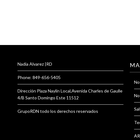
Nadia Alvarez |RD
MA
Phone: 849-656-5405
Not
Dirección Plaza Naylin Local,Avenida Charles de Gaulle
Not
4/B Santo Domingo Este 11512
Sal
GrupoRDN todo los derechos reservados
Te
AR