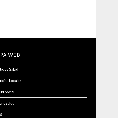
PA WEB
icias Salud
icias Locales
ud Social
cnoSalud
S