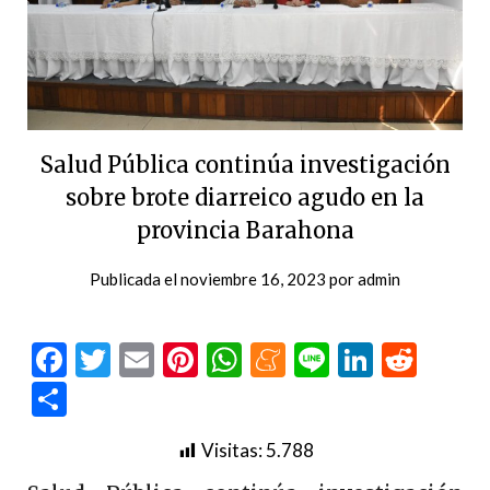
Salud Pública continúa investigación
sobre brote diarreico agudo en la
provincia Barahona
Publicada el
noviembre 16, 2023
por
admin
Facebook
Twitter
Email
Pinterest
WhatsApp
Meneame
Line
LinkedI
Redd
Compartir
Visitas:
5.788