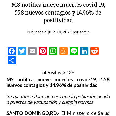
MS notifica nueve muertes covid-19,
558 nuevos contagios y 14.96% de
positividad
Publicada el
julio 10, 2021
por
admin
Facebook
Twitter
Email
Pinterest
WhatsApp
Meneame
Line
LinkedI
Redd
Compartir
Visitas:
3.138
MS notifica nueve muertes covid-19, 558
nuevos contagios y 14.96% de positividad
Se mantiene llamado para que la población acuda
a puestos de vacunación y cumpla normas
SANTO DOMINGO,RD.-
El Ministerio de Salud