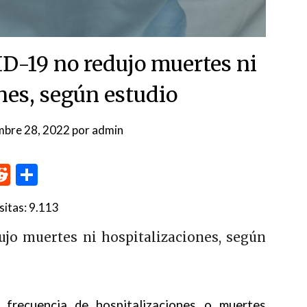
D-19 no redujo muertes ni
nes, según estudio
mbre 28, 2022
por
admin
p
me
inkedIn
Reddit
Compartir
sitas:
9.113
jo muertes ni hospitalizaciones, según
a frecuencia de hospitalizaciones o muertes