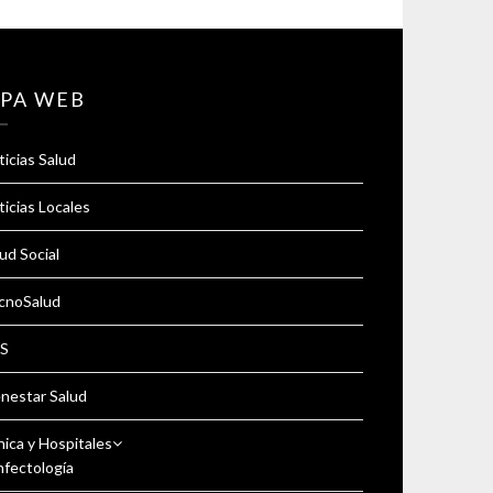
PA WEB
icias Salud
icias Locales
ud Social
cnoSalud
S
enestar Salud
nica y Hospitales
nfectología