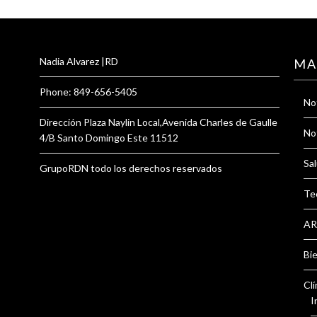
Nadia Alvarez |RD
MA
Phone: 849-656-5405
Not
Dirección Plaza Naylin Local,Avenida Charles de Gaulle
Not
4/B Santo Domingo Este 11512
Sal
GrupoRDN todo los derechos reservados
Te
AR
Bi
Clí
I