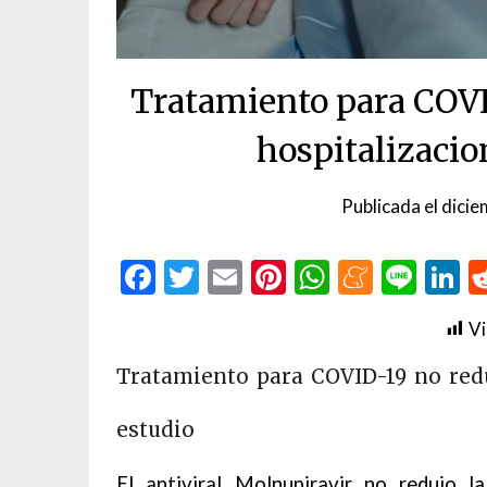
Tratamiento para COVI
hospitalizacio
Publicada el
dicie
Facebook
Twitter
Email
Pinterest
WhatsAp
Menea
Line
L
Vi
Tratamiento para COVID-19 no redu
estudio
El antiviral Molnupiravir no redujo l