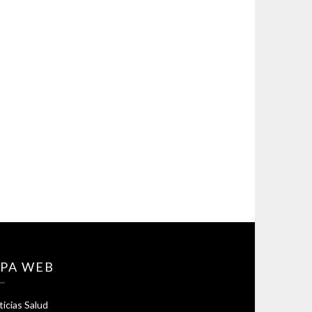
PA WEB
icias Salud