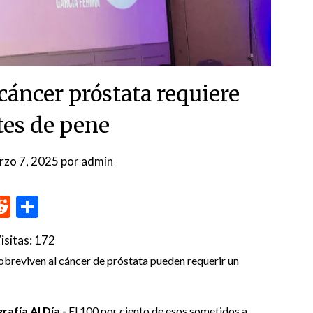
cáncer próstata requiere
es de pene
rzo 7, 2025
por
admin
p
me
inkedIn
Reddit
Compartir
isitas:
172
sobreviven al cáncer de próstata pueden requerir un
afía Al Día.-
El 100 por ciento de esos sometidos a