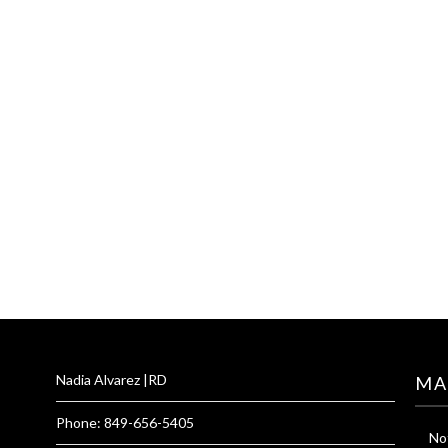
Nadia Alvarez |RD
MA
Phone: 849-656-5405
Not