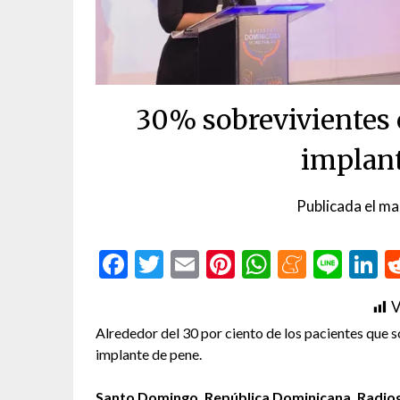
30% sobrevivientes 
implant
Publicada el
ma
Facebook
Twitter
Email
Pinterest
WhatsAp
Menea
Line
L
V
Alrededor del 30 por ciento de los pacientes que 
implante de pene.
Santo Domingo. República Dominicana. Radiogr