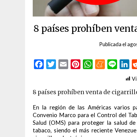
8 países prohíben venta
Publicada el
ago
Facebook
Twitter
Email
Pinterest
WhatsAp
Menea
Line
L
Vi
8 países prohíben venta de cigarrill
En la región de las Américas varios 
Convenio Marco para el Control del Ta
Salud (OMS) para proteger la salud de
tabaco, siendo el más reciente Venezuel