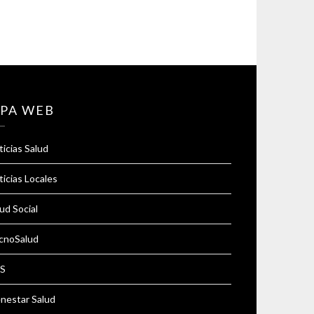
PA WEB
icias Salud
icias Locales
ud Social
cnoSalud
S
enestar Salud