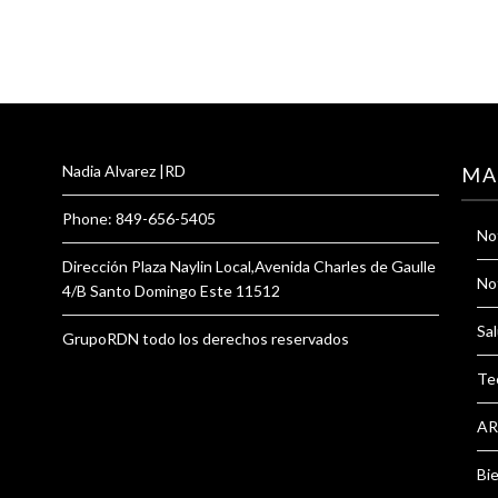
Nadia Alvarez |RD
MA
Phone: 849-656-5405
Not
Dirección Plaza Naylin Local,Avenida Charles de Gaulle
Not
4/B Santo Domingo Este 11512
Sal
GrupoRDN todo los derechos reservados
Te
AR
Bi