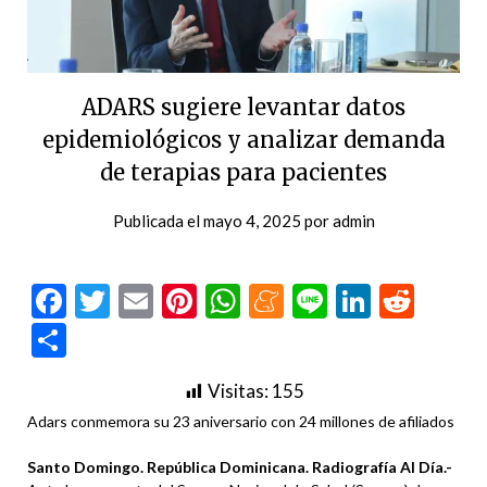
ADARS sugiere levantar datos
epidemiológicos y analizar demanda
de terapias para pacientes
Publicada el
mayo 4, 2025
por
admin
Facebook
Twitter
Email
Pinterest
WhatsApp
Meneame
Line
LinkedI
Redd
Compartir
Visitas:
155
Adars conmemora su 23 aniversario con 24 millones de afiliados
Santo Domingo. República Dominicana. Radiografía Al Día.-