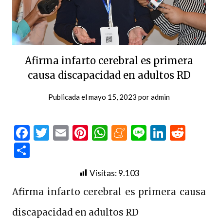
Afirma infarto cerebral es primera
causa discapacidad en adultos RD
Publicada el
mayo 15, 2023
por
admin
Facebook
Twitter
Email
Pinterest
WhatsApp
Meneame
Line
LinkedI
Redd
Compartir
Visitas:
9.103
Afirma infarto cerebral es primera causa
discapacidad en adultos RD