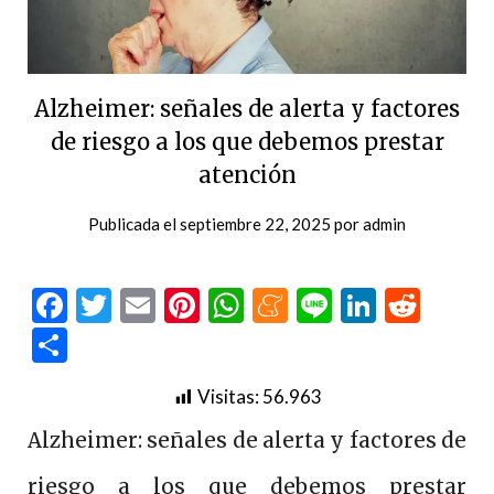
Alzheimer: señales de alerta y factores
de riesgo a los que debemos prestar
atención
Publicada el
septiembre 22, 2025
por
admin
Facebook
Twitter
Email
Pinterest
WhatsApp
Meneame
Line
LinkedI
Redd
Compartir
Visitas:
56.963
Alzheimer: señales de alerta y factores de
riesgo a los que debemos prestar