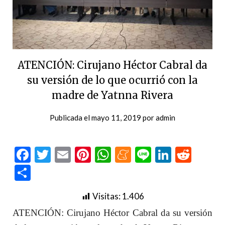
ATENCIÓN: Cirujano Héctor Cabral da
su versión de lo que ocurrió con la
madre de Yatnna Rivera
Publicada el
mayo 11, 2019
por
admin
Facebook
Twitter
Email
Pinterest
WhatsApp
Meneame
Line
LinkedI
Redd
Compartir
Visitas:
1.406
ATENCIÓN: Cirujano Héctor Cabral da su versión