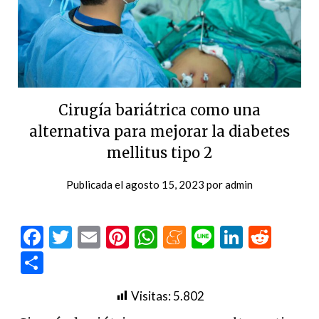
Cirugía bariátrica como una
alternativa para mejorar la diabetes
mellitus tipo 2
Publicada el
agosto 15, 2023
por
admin
Facebook
Twitter
Email
Pinterest
WhatsApp
Meneame
Line
LinkedI
Redd
Compartir
Visitas:
5.802