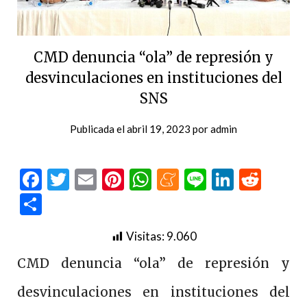
CMD denuncia “ola” de represión y
desvinculaciones en instituciones del
SNS
Publicada el
abril 19, 2023
por
admin
Facebook
Twitter
Email
Pinterest
WhatsApp
Meneame
Line
LinkedI
Redd
Compartir
Visitas:
9.060
CMD denuncia “ola” de represión y
desvinculaciones en instituciones del