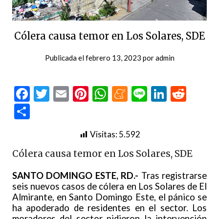
Cólera causa temor en Los Solares, SDE
Publicada el
febrero 13, 2023
por
admin
Facebook
Twitter
Email
Pinterest
WhatsApp
Meneame
Line
LinkedI
Redd
Compartir
Visitas:
5.592
Cólera causa temor en Los Solares, SDE
SANTO DOMINGO ESTE, RD.-
Tras registrarse
seis nuevos casos de cólera en Los Solares de El
Almirante, en Santo Domingo Este, el pánico se
ha apoderado de residentes en el sector. Los
moradores del sector pidieron la intervención