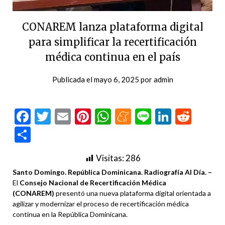
CONAREM lanza plataforma digital
para simplificar la recertificación
médica continua en el país
Publicada el
mayo 6, 2025
por
admin
Facebook
Twitter
Email
Pinterest
WhatsApp
Meneame
Line
LinkedI
Redd
Compartir
Visitas:
286
Santo Domingo. República Dominicana. Radiografía Al Día. –
El
Consejo Nacional de Recertificación Médica
(CONAREM)
presentó una nueva plataforma digital orientada a
agilizar y modernizar el proceso de recertificación médica
continua en la República Dominicana.