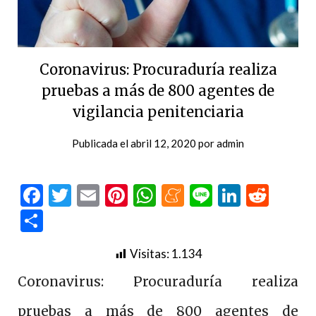
Coronavirus: Procuraduría realiza
pruebas a más de 800 agentes de
vigilancia penitenciaria
Publicada el
abril 12, 2020
por
admin
Facebook
Twitter
Email
Pinterest
WhatsApp
Meneame
Line
LinkedI
Redd
Compartir
Visitas:
1.134
Coronavirus: Procuraduría realiza
pruebas a más de 800 agentes de