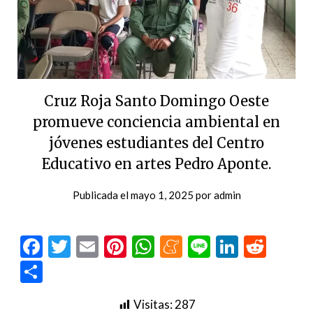
Cruz Roja Santo Domingo Oeste
promueve conciencia ambiental en
jóvenes estudiantes del Centro
Educativo en artes Pedro Aponte.
Publicada el
mayo 1, 2025
por
admin
Facebook
Twitter
Email
Pinterest
WhatsApp
Meneame
Line
LinkedI
Redd
Compartir
Visitas:
287