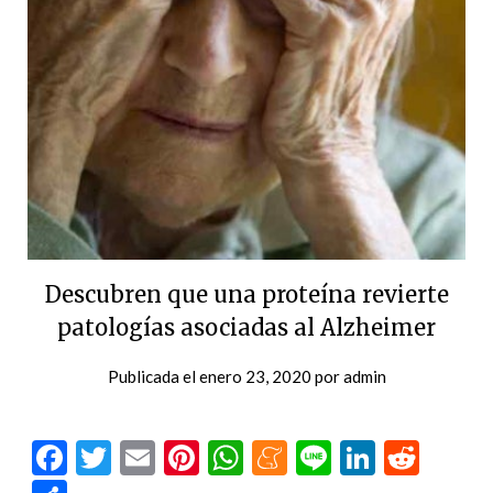
Descubren que una proteína revierte
patologías asociadas al Alzheimer
Publicada el
enero 23, 2020
por
admin
Facebook
Twitter
Email
Pinterest
WhatsApp
Meneame
Line
LinkedI
Redd