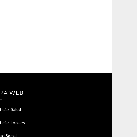
PA WEB
icias Salud
icias Locales
ud Social