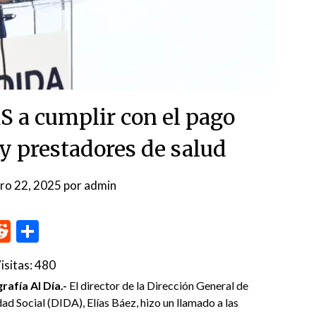
S a cumplir con el pago
y prestadores de salud
ro 22, 2025
por
admin
p
me
inkedIn
Reddit
Compartir
isitas:
480
afía Al Día.-
El director de la Dirección General de
ad Social (DIDA), Elías Báez, hizo un llamado a las