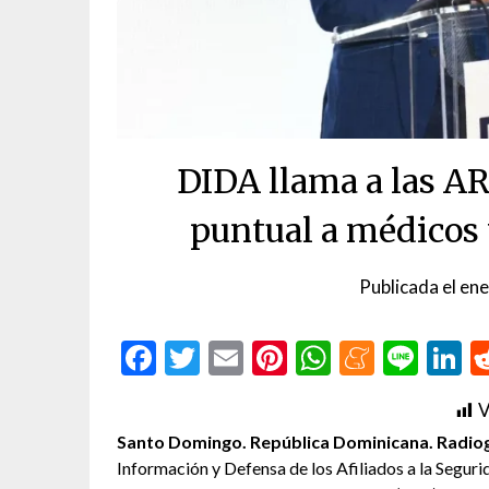
DIDA llama a las AR
puntual a médicos 
Publicada el
ene
Facebook
Twitter
Email
Pinterest
WhatsAp
Menea
Line
L
V
Santo Domingo. República Dominicana. Radiogr
Información y Defensa de los Afiliados a la Segurid