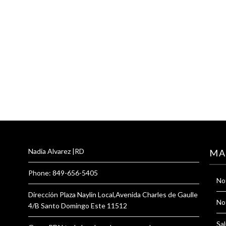
Nadia Alvarez |RD
MA
Phone: 849-656-5405
Not
Dirección Plaza Naylin Local,Avenida Charles de Gaulle
Not
4/B Santo Domingo Este 11512
Sal