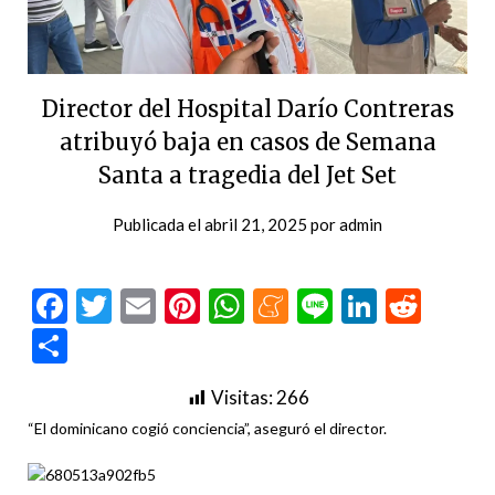
Director del Hospital Darío Contreras
atribuyó baja en casos de Semana
Santa a tragedia del Jet Set
Publicada el
abril 21, 2025
por
admin
Facebook
Twitter
Email
Pinterest
WhatsApp
Meneame
Line
LinkedI
Redd
Compartir
Visitas:
266
“El dominicano cogió conciencia”, aseguró el director.