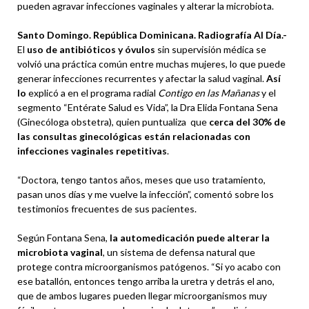
pueden agravar infecciones vaginales y alterar la microbiota.
Santo Domingo. República Dominicana. Radiografía Al Día.-
El
uso de antibióticos y óvulos
sin supervisión médica se
volvió una práctica común entre muchas mujeres, lo que puede
generar infecciones recurrentes y afectar la salud vaginal.
Así
lo
explicó a en el programa radial
Contigo en las Mañanas
y el
segmento “Entérate Salud es Vida”, la Dra Elida Fontana Sena
(Ginecóloga obstetra), quien puntualiza que
cerca del 30% de
las consultas ginecológicas están relacionadas con
infecciones vaginales repetitivas
.
“Doctora, tengo tantos años, meses que uso tratamiento,
pasan unos días y me vuelve la infección”, comentó sobre los
testimonios frecuentes de sus pacientes.
Según Fontana Sena,
la automedicación puede alterar la
microbiota vaginal
, un sistema de defensa natural que
protege contra microorganismos patógenos. “Si yo acabo con
ese batallón, entonces tengo arriba la uretra y detrás el ano,
que de ambos lugares pueden llegar microorganismos muy