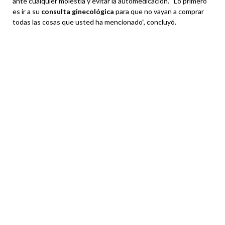
ante cualquier molestia y evitar la automedicación. “Lo primero
es ir a su
consulta ginecológica
para que no vayan a comprar
todas las cosas que usted ha mencionado”, concluyó.