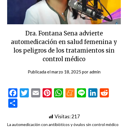
Dra. Fontana Sena advierte
automedicación en salud femenina y
los peligros de los tratamientos sin
control médico
Publicada el
marzo 18, 2025
por
admin
Facebook
Twitter
Email
Pinterest
WhatsApp
Meneame
Line
LinkedI
Redd
Compartir
Visitas:
217
La automedicación con antibióticos y óvulos sin control médico