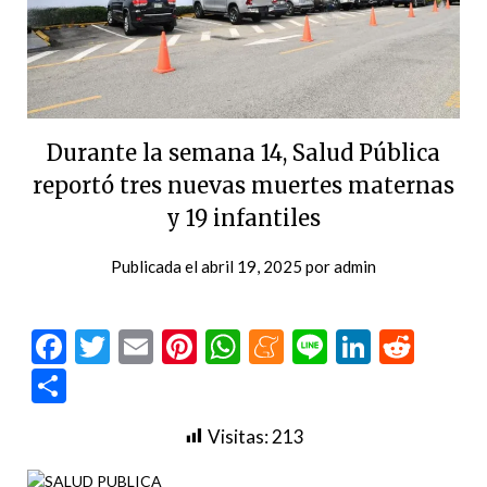
Durante la semana 14, Salud Pública
reportó tres nuevas muertes maternas
y 19 infantiles
Publicada el
abril 19, 2025
por
admin
Facebook
Twitter
Email
Pinterest
WhatsApp
Meneame
Line
LinkedI
Redd
Compartir
Visitas:
213