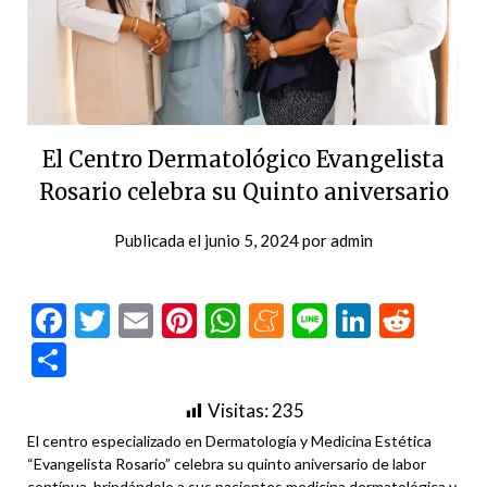
El Centro Dermatológico Evangelista
Rosario celebra su Quinto aniversario
Publicada el
junio 5, 2024
por
admin
Facebook
Twitter
Email
Pinterest
WhatsApp
Meneame
Line
LinkedI
Redd
Compartir
Visitas:
235
El centro especializado en Dermatología y Medicina Estética
“Evangelista Rosario” celebra su quinto aniversario de labor
contínua, brindándole a sus pacientes medicina dermatológica y