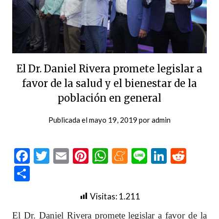
El Dr. Daniel Rivera promete legislar a
favor de la salud y el bienestar de la
población en general
Publicada el
mayo 19, 2019
por
admin
Facebook
Twitter
Email
Pinterest
WhatsApp
Meneame
Line
LinkedI
Redd
Compartir
Visitas:
1.211
El Dr. Daniel Rivera promete legislar a favor de la