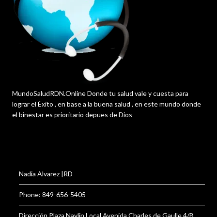
MundoSaludRDN.Online Donde tu salud vale y cuesta para
lograr el Éxito , en base a la buena salud , en este mundo donde
el binestar es prioritario depues de Dios
Nadia Alvarez |RD
Phone: 849-656-5405
Dirección Plaza Naylin Local,Avenida Charles de Gaulle 4/B