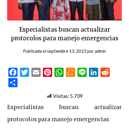
Especialistas buscan actualizar
protocolos para manejo emergencias
Publicada el
septiembre 13, 2023
por
admin
Facebook
Twitter
Email
Pinterest
WhatsApp
Meneame
Line
LinkedI
Redd
Compartir
Visitas:
5.709
Especialistas buscan actualizar
protocolos para manejo emergencias