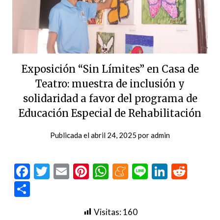
Exposición “Sin Límites” en Casa de
Teatro: muestra de inclusión y
solidaridad a favor del programa de
Educación Especial de Rehabilitación
Publicada el
abril 24, 2025
por
admin
Facebook
Twitter
Email
Pinterest
WhatsApp
Meneame
Line
LinkedI
Redd
Compartir
Visitas:
160