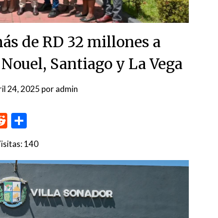
ás de RD 32 millones a
 Nouel, Santiago y La Vega
ril 24, 2025
por
admin
p
me
inkedIn
Reddit
Compartir
isitas:
140