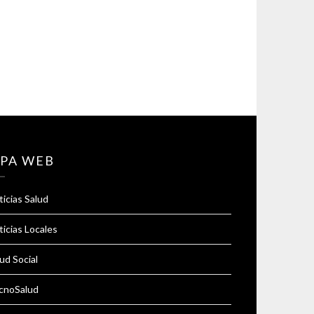
PA WEB
icias Salud
icias Locales
ud Social
cnoSalud