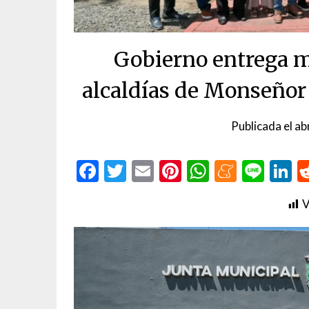
Gobierno entrega m
alcaldías de Monseñor
Publicada el
ab
Facebook
Twitter
Email
Pinterest
WhatsAp
Menea
Line
L
V