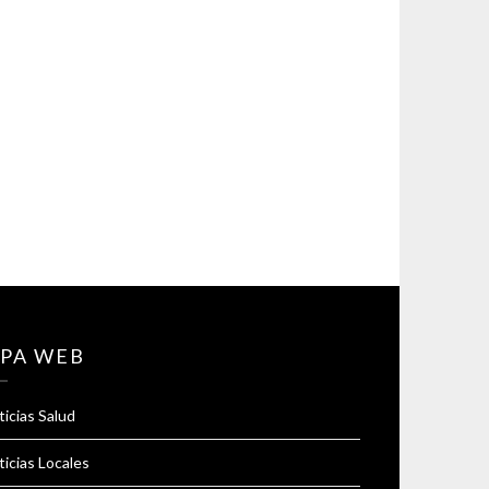
PA WEB
icias Salud
icias Locales