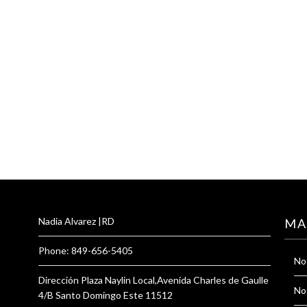
Nadia Alvarez |RD
MA
Phone: 849-656-5405
Not
Dirección Plaza Naylin Local,Avenida Charles de Gaulle
Not
4/B Santo Domingo Este 11512