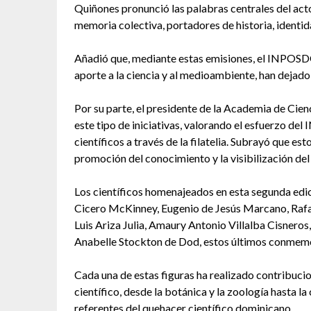
Quiñones pronunció las palabras centrales del acto
memoria colectiva, portadores de historia, identida
Añadió que, mediante estas emisiones, el INPOSD
aporte a la ciencia y al medioambiente, han dejado u
Por su parte, el presidente de la Academia de Cie
este tipo de iniciativas, valorando el esfuerzo 
científicos a través de la filatelia. Subrayó que e
promoción del conocimiento y la visibilización del 
Los científicos homenajeados en esta segunda edici
Cicero McKinney, Eugenio de Jesús Marcano, Rafa
Luis Ariza Julia, Amaury Antonio Villalba Cisne
Anabelle Stockton de Dod, estos últimos conmem
Cada una de estas figuras ha realizado contribucio
científico, desde la botánica y la zoología hasta 
referentes del quehacer científico dominicano.