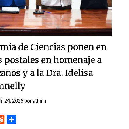
ia de Ciencias ponen en
s postales en homenaje a
anos y a la Dra. Idelisa
nnelly
ril 24, 2025
por
admin
p
me
inkedIn
Reddit
Compartir