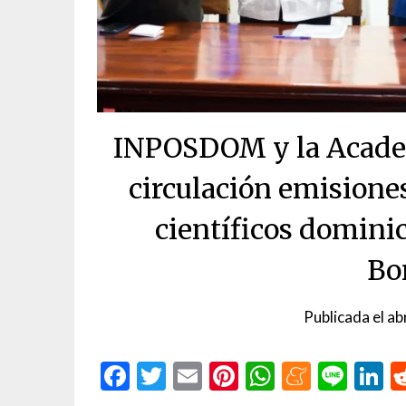
INPOSDOM y la Academ
circulación emisione
científicos dominic
Bo
Publicada el
ab
Facebook
Twitter
Email
Pinterest
WhatsAp
Menea
Line
L