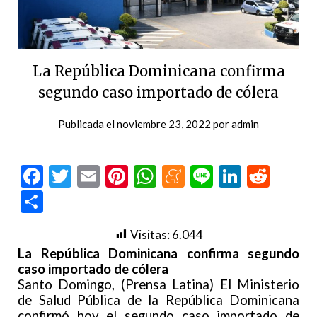
La República Dominicana confirma
segundo caso importado de cólera
Publicada el
noviembre 23, 2022
por
admin
Facebook
Twitter
Email
Pinterest
WhatsApp
Meneame
Line
LinkedI
Redd
Compartir
Visitas:
6.044
La República Dominicana confirma segundo
caso importado de cólera
Santo Domingo, (Prensa Latina) El Ministerio
de Salud Pública de la República Dominicana
confirmó hoy el segundo caso importado de