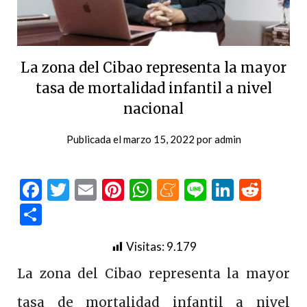
La zona del Cibao representa la mayor
tasa de mortalidad infantil a nivel
nacional
Publicada el
marzo 15, 2022
por
admin
Facebook
Twitter
Email
Pinterest
WhatsApp
Meneame
Line
LinkedI
Redd
Compartir
Visitas:
9.179
La zona del Cibao representa la mayor
tasa de mortalidad infantil a nivel