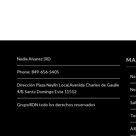
Nadia Alvarez |RD
MA
Phone: 849-656-5405
Not
Dirección Plaza Naylin Local,Avenida Charles de Gaulle
Not
4/B Santo Domingo Este 11512
Sal
GrupoRDN todo los derechos reservados
Te
AR