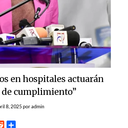
os en hospitales actuarán
s de cumplimiento”
ril 8, 2025
por
admin
p
me
inkedIn
Reddit
Compartir