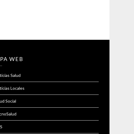
PA WEB
icias Salud
icias Locales
ud Social
cnoSalud
S