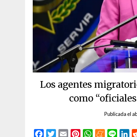
Los agentes migratori
como “oficiale
Publicada el
ab
Facebook
Twitter
Email
Pinterest
WhatsAp
Menea
Line
L