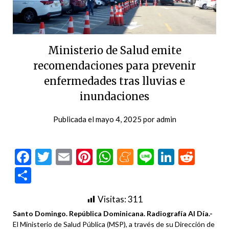
Ministerio de Salud emite
recomendaciones para prevenir
enfermedades tras lluvias e
inundaciones
Publicada el
mayo 4, 2025
por
admin
Facebook
Twitter
Email
Pinterest
WhatsApp
Meneame
Line
LinkedI
Redd
Compartir
Visitas:
311
Santo Domingo. República Dominicana. Radiografía Al Día.-
El Ministerio de Salud Pública (MSP), a través de su Dirección de