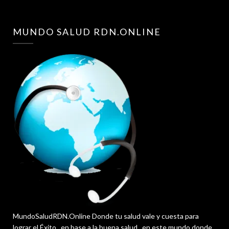
MUNDO SALUD RDN.ONLINE
MundoSaludRDN.Online Donde tu salud vale y cuesta para
lograr el Éxito , en base a la buena salud , en este mundo donde