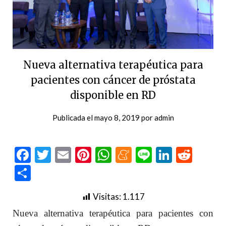
Nueva alternativa terapéutica para
pacientes con cáncer de próstata
disponible en RD
Publicada el
mayo 8, 2019
por
admin
Facebook
Twitter
Email
Pinterest
WhatsApp
Meneame
Line
LinkedI
Redd
Compartir
Visitas:
1.117
Nueva alternativa terapéutica para pacientes con